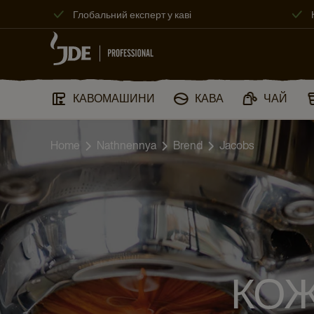
Глобальний експерт у каві
КАВОМАШИНИ​
КАВА
ЧАЙ
Home
Nathnennya
Brend
Jacobs
КОЖ