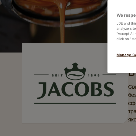
We respe
JDE and thi
analyze sit
"Accept All
click on "M
Manage C
В
Сві
без
сфо
тра
яко