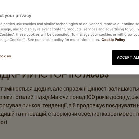
ct your privacy
rd parties use cookies and similar technologies to deliver and improve our online se
e usage, and to display relevant content, products, services and advertising to you.
 Cookies", these cookies will be deposited. To manage your cookies or withdraw yo
anage Cookies" . See our cookie policy for more information.
Cookie Policy
ookies
ACCEPT AL
ІДКРИЙ ІСТОРІЮ JACOBS
т змінюється щодня, але справжні цінності залишаютьс
пеки і сталий підхід.Маючи понад 100 років досвіду, J
рмував ринкові тенденції, а й продовжує поєднувати н
дицій та інновацій, створюючи особливі кавові момент
сті