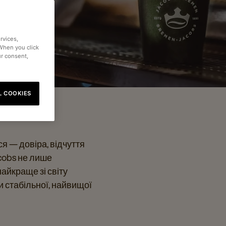
rvices,
 When you click
ur consent,
L COOKIES
я — довіра, відчуття
acobs не лише
айкраще зі світу
и стабільної, найвищої