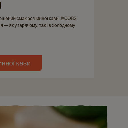
И
ершений смак розчинної кави JACOBS
 — як у гарячому, так і в холодному
инної кави