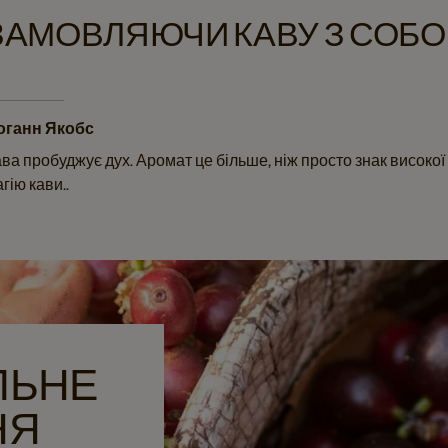
ЗАМОВЛЯЮЧИ КАВУ З СОБ
оганн Якобс
ва пробуджує дух. Аромат це більше, ніж просто знак високої 
гію кави..
ЛЬНЕ
НЯ