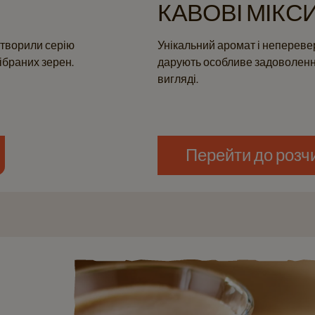
КАВОВІ МІКС
створили серію
Унікальний аромат і неперев
дібраних зерен.
дарують особливе задоволення
вигляді.
Перейти до розч