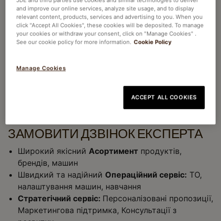
JDE and third parties use cookies and similar technologies to deliver
and improve our online services, analyze site usage, and to display
relevant content, products, services and advertising to you. When you
click "Accept All Cookies", these cookies will be deposited. To manage
your cookies or withdraw your consent, click on "Manage Cookies" .
See our cookie policy for more information.
Cookie Policy
Manage Cookies
ACCEPT ALL COOKIES
ЗАМОВИТИ ДЗВІНОК ЕКСПЕРТА​
Широкий якісний
Асортимент
продуктів,
брендів, машин​
Швидкий та надійний
Операційний сервіс:
ТО,
налаштування машин, навчання​
Стратегічний сервіс:
Персоналізовані пропозиції,
Маркетингова підтримка, Консультації з