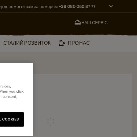
ді допомогти вам за номером +38 080 050 87 77
НАШ СЕРВІС
СТАЛИЙ РОЗВИТОК
ПРО НАС
rvices,
 When you click
ur consent,
L COOKIES
Loading