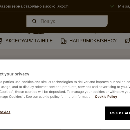
Кавові зерна стабільно високої якості
Ми ра
АКСЕСУАРИ ТА ІНШЕ
НАПРЯМОК БІЗНЕСУ
ct your privacy
rd parties use cookies and similar technologies to deliver and improve our online se
e usage, and to display relevant content, products, services and advertising to you.
 Cookies", these cookies will be deposited. To manage your cookies or withdraw yo
anage Cookies" . See our cookie policy for more information.
Cookie Policy
ookies
ACCEPT AL