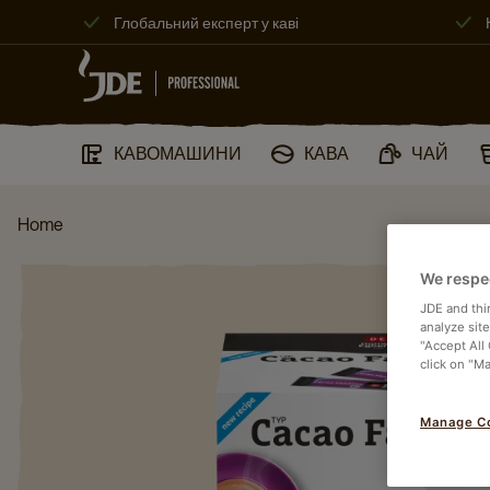
Глобальний експерт у каві
КАВОМАШИНИ​
КАВА
ЧАЙ
Home
We respe
JDE and thi
analyze sit
"Accept All
click on "M
Manage C