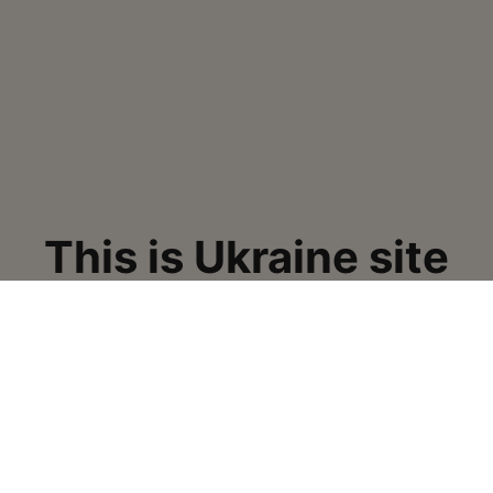
This is Ukraine site
Кавові зерна стабільно високої якості
Ми раді допомогти в
І ПРОДУКТИ
ПІДТРИМКА
рки
Часті питання – FAQ