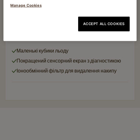
Manage Cookies
Машини для води
CHAMPION ICE DISPENSER FOLLET E7
ACCEPT ALL COOKIES
Article no
81012706
Маленькі кубики льоду
Покращений сенсорний екран з діагностикою
Іонообмінний фільтр для видалення накипу