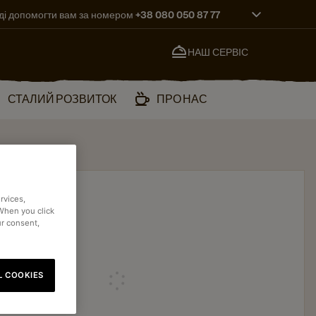
ді допомогти вам за номером +38 080 050 87 77
НАШ СЕРВІС
СТАЛИЙ РОЗВИТОК
ПРО НАС
rvices,
 When you click
ur consent,
L COOKIES
Loading