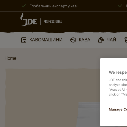
Глобальний експерт у каві
КАВОМАШИНИ​
КАВА
ЧАЙ
Home
We respe
JDE and thi
analyze sit
"Accept All
click on "M
Manage C