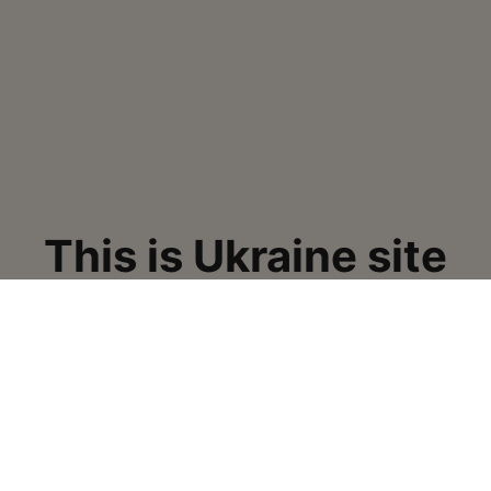
This is Ukraine site
Кавові зерна стабільно високої якості
Ми раді допомогти в
І ПРОДУКТИ
ПІДТРИМКА
рки
Часті питання – FAQ