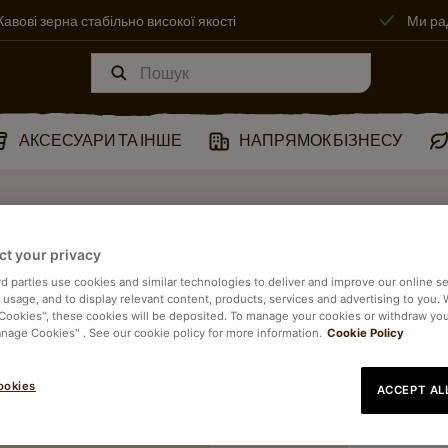
Кавові зерна стабільно високої якості
Ми ра
АКСЕСУАРИ ТА ІНШЕ
НАПРЯМОК БІЗНЕСУ
ct your privacy
rd parties use cookies and similar technologies to deliver and improve our online se
e usage, and to display relevant content, products, services and advertising to you.
 Cookies", these cookies will be deposited. To manage your cookies or withdraw yo
anage Cookies" . See our cookie policy for more information.
Cookie Policy
ookies
ACCEPT AL