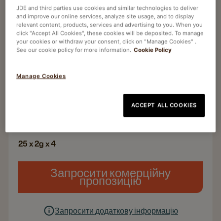
JDE and third parties use cookies and similar technologies to deliver
and improve our online services, analyze site usage, and to display
Чорний чай
relevant content, products, services and advertising to you. When you
click "Accept All Cookies", these cookies will be deposited. To manage
PICKWICK FINEST SELECTION EARL GREY
your cookies or withdraw your consent, click on "Manage Cookies" .
See our cookie policy for more information.
Cookie Policy
Article no
4059726
Екологічна упаковка
Manage Cookies
Rainforest Alliance
Освіжаючий, м’який смак
ACCEPT ALL COOKIES
25 x 2g x 4​
Запросити комерційну
пропозицію
Запросити додаткову інформацію