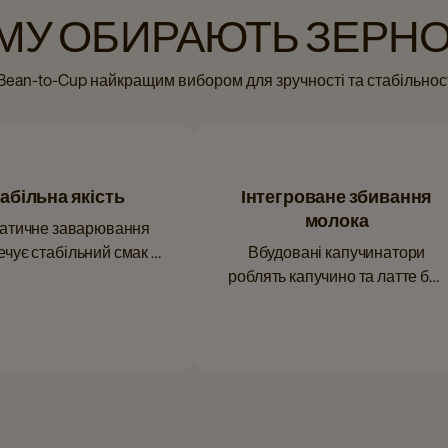
ЧОМУ ОБИРАЮТЬ ЗЕРН
Bean-to-Cup найкращим вибором для зручності та стабільност
абільна якість
Інтегроване збивання
молока
атичне заварювання
чує стабільний смак і
Вбудовані капучинатори
аромат.
роблять капучино та латте без
зусиль.