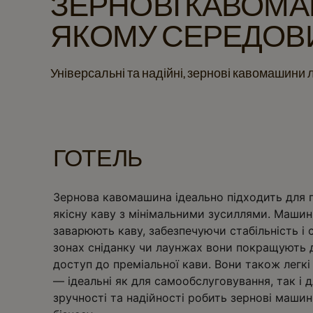
ЗЕРНОВІ КАВОМА
ЯКОМУ СЕРЕДОВ
Універсальні та надійні, зернові кавомашини ле
ГОТЕЛЬ
Зернова кавомашина ідеально підходить для го
якісну каву з мінімальними зусиллями. Маши
заварюють каву, забезпечуючи стабільність і 
зонах сніданку чи лаунжах вони покращують 
доступ до преміальної кави. Вони також легкі в
— ідеальні як для самообслуговування, так і д
зручності та надійності робить зернові маш