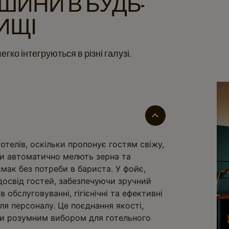
ШИНИ В БУДЬ-
ИЩІ
гко інтегруються в різні галузі.
телів, оскільки пропонує гостям свіжу,
ни автоматично мелють зерна та
смак без потреби в бариста. У фойє,
досвід гостей, забезпечуючи зручний
 обслуговуванні, гігієнічні та ефективні
ля персоналу. Це поєднання якості,
ини розумним вибором для готельного