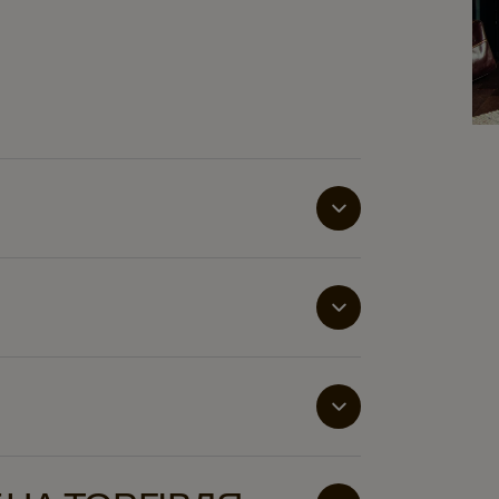
нку, зернові машини забезпечують
ням кнопки. Вони підтримують добробут
ний далеко від робочого місця.
ь гігієнічні, прості у використанні
. Автоматичне заварювання мінімізує
льно для місць з високим трафіком.
д зернових машин у кімнатах для
они забезпечують швидку, якісну каву з