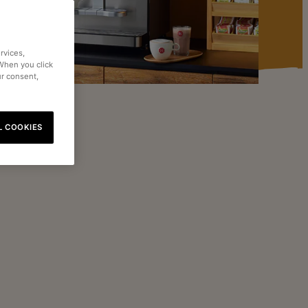
rvices,
 When you click
ur consent,
L COOKIES