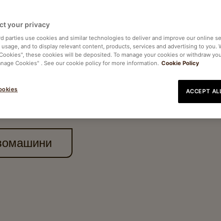
ННЯ
ct your privacy
rd parties use cookies and similar technologies to deliver and improve our online se
e usage, and to display relevant content, products, services and advertising to you.
 Cookies", these cookies will be deposited. To manage your cookies or withdraw yo
anage Cookies" . See our cookie policy for more information.
Cookie Policy
ь безперервний процес —
ністю автоматичні машини
ookies
ACCEPT AL
стю, забезпечуючи
х середовищ, вони
авомашини