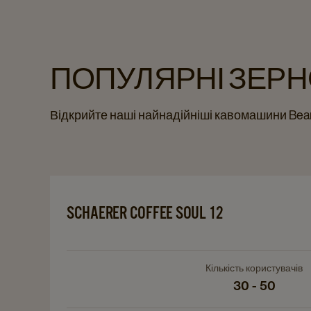
ПОПУЛЯРНІ ЗЕР
Відкрийте наші найнадійніші кавомашини Bea
Navigate
to
SCHAERER COFFEE SOUL 12
Navigate
Schaerer
to
Coffee
Schaerer
Soul
Coffee
12
Кількість користувачів
Soul
details
30 - 50
12
page