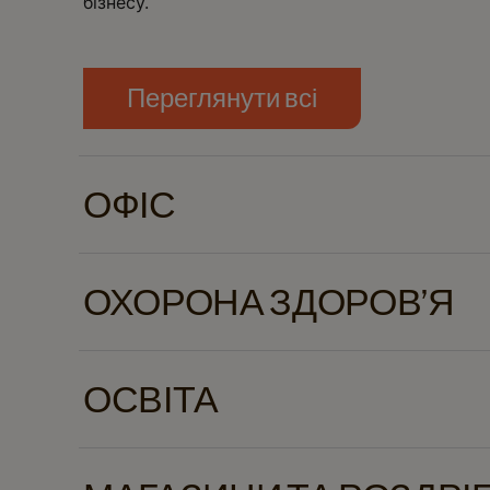
бізнесу.
Переглянути всі
ОФІС
Ідеальні для спільних кухонь і кімнат відпочи
співробітників свіжою кавою одним натискан
ОХОРОНА ЗДОРОВ’Я
на робочому місці та зменшують час, проведе
У лікарнях і клініках зернові машини пропонуют
кавові рішення для персоналу та відвідувачів
ОСВІТА
контакт і забезпечує стабільну якість — ідеа
Університети та школи отримують користь ві
персоналу, бібліотеках і студентських кафе. В