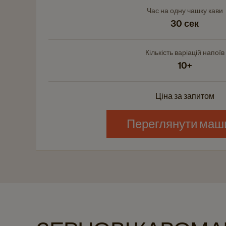
details
Час на одну чашку кави
page
30 сек
Кількість варіацій напоїв
10+
Ціна за запитом
Переглянути маш