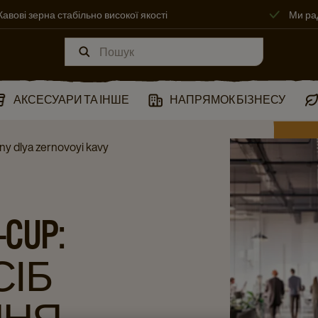
Кавові зерна стабільно високої якості
Ми ра
АКСЕСУАРИ ТА ІНШЕ
НАПРЯМОК БІЗНЕСУ
y dlya zernovoyi kavy
CUP:
СІБ