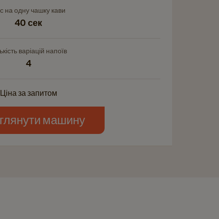
с на одну чашку кави
40 сек
ькість варіацій напоїв
4
Ціна за запитом
глянути машину