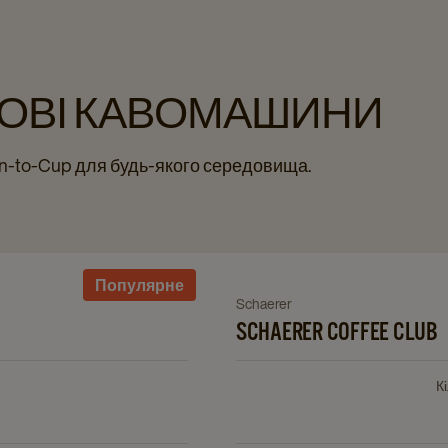
НОВІ КАВОМАШИНИ
n-to-Cup для будь-якого середовища.
Navigat
Популярне
to
Schaerer
Navigate
Schaere
to
SCHAERER COFFEE CLUB
Coffee
Schaerer
Club
Coffee
details
К
Club
page
details