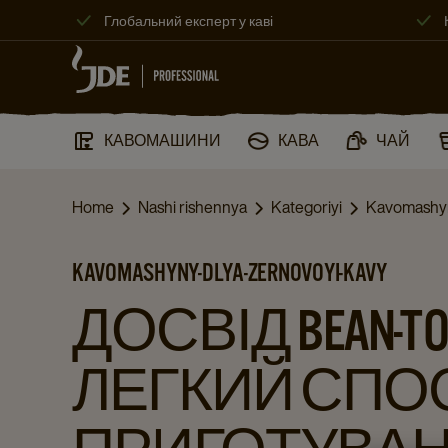
Глобальний експерт у каві
КАВОМАШИНИ​
КАВА
ЧАЙ
Home
Nashi rishennya
Kategoriyi
Kavomashyn
KAVOMASHYNY-DLYA-ZERNOVOYI-KAVY
ДОСВІД BEAN-TO-
ЛЕГКИЙ СПО