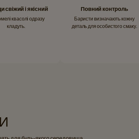
и свіжий і якісний
Повний контроль
мелі квасолі одразу
Баристи визначають кожну
кладуть.
деталь для особистого смаку.
И
дять для будь-якого середовища.