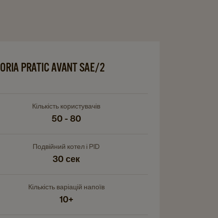
Navigate
to
ORIA PRATIC AVANT SAE/2
igate
Astoria
Pratic
ria
Avant
ic
SAE/2
Кількість користувачів
nt
50 - 80
details
/2
page
ils
Подвійний котел і PID
e
30 сек
Кількість варіацій напоїв
10+