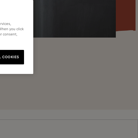
rvices,
 When you click
ur consent,
L COOKIES