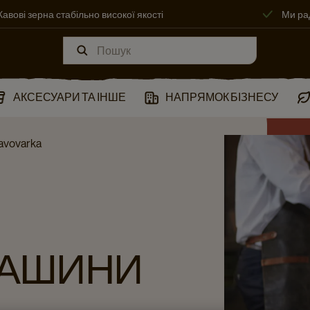
Кавові зерна стабільно високої якості
Ми ра
АКСЕСУАРИ ТА ІНШЕ
НАПРЯМОК БІЗНЕСУ
kavovarka
МАШИНИ