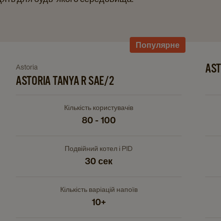
Navigate
Популярне
to
Astoria
Astoria
AST
Navigate
Nav
TANYA
to
ASTORIA TANYA R SAE/2
to
R
Astoria
Asto
SAE/2
TANYA
Prat
details
Кількість користувачів
R
Ava
page
80 - 100
SAE/2
SAE
details
deta
Подвійний котел і PID
page
pag
30 сек
Кількість варіацій напоїв
10+