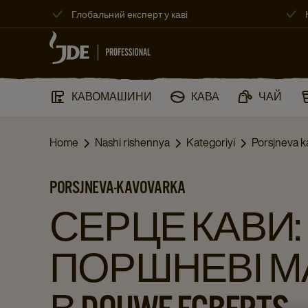
Глобальний експерт у каві
КАВОМАШИНИ​
КАВА
ЧАЙ
Home
Nashi rishennya
Kategoriyi
Porsjneva 
PORSJNEVA-KAVOVARKA
СЕРЦЕ КАВИ:
ПОРШНЕВІ 