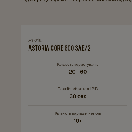
Navigate
to
Astoria
Navigate
Astoria
to
ASTORIA CORE 600 SAE/2
Core
Astoria
600
Core
SAE/2
Кількість користувачів
600
details
20 - 60
SAE/2
page
details
Подвійний котел і PID
page
30 сек
Кількість варіацій напоїв
10+