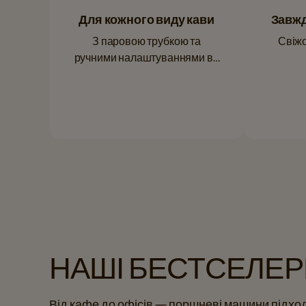
Для кожного виду кави
Завжд
З паровою трубкою та
Свіжо
ручними налаштуваннями ви
зможете приготувати
будь‑який стиль.
НАШІ БЕСТСЕЛЕР
Від кафе до офісів — поршневі машини підхо