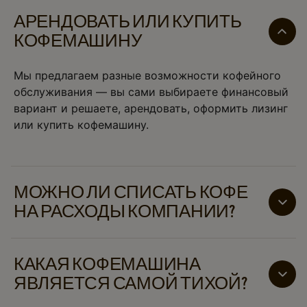
АРЕНДОВАТЬ ИЛИ КУПИТЬ
КОФЕМАШИНУ
Мы предлагаем разные возможности кофейного
обслуживания — вы сами выбираете финансовый
вариант и решаете, арендовать, оформить лизинг
или купить кофемашину.
МОЖНО ЛИ СПИСАТЬ КОФЕ
НА РАСХОДЫ КОМПАНИИ?
Да, кофе на работе может считаться расходом
компании, если он является разумным и
КАКАЯ КОФЕМАШИНА
необходимым для рабочего процесса. Стоимость
ЯВЛЯЕТСЯ САМОЙ ТИХОЙ?
кофемашины списывается ежегодно. НДС на кофе
также можно вычесть.