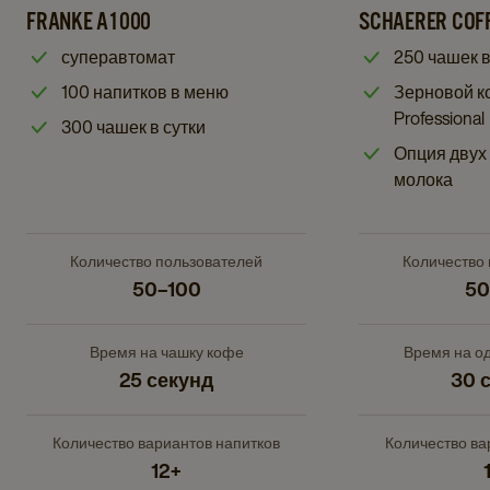
Coffee
to
to
FRANKE A1000
SCHAERER COFF
A1000
Soul
Franke
Schaerer
details
суперавтомат
250 чашек в
12
A1000
Coffee
page
details
100 напитков в меню
Зерновой к
details
Soul
page
Professional
page
12
300 чашек в сутки
details
Опция двух
page
молока
Количество пользователей
Количество
50–100
50
Время на чашку кофе
Время на о
25 секунд
30 
Количество вариантов напитков
Количество ва
12+