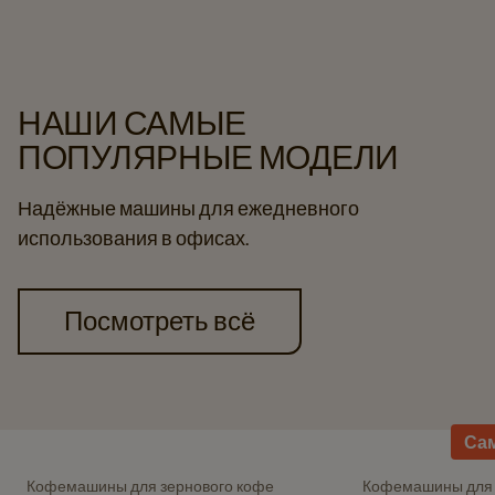
НАШИ САМЫЕ
ПОПУЛЯРНЫЕ МОДЕЛИ
Надёжные машины для ежедневного
использования в офисах.
Посмотреть всё
Navigate
Са
Navigate
to
to
Schaerer
Кофемашины для зернового кофе
Кофемашины для 
Navigate
Navigate
Franke