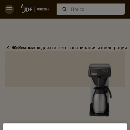
Home
Кофемашины
Автоматы для свежего заваривания и фильтрации