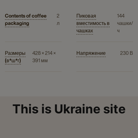
Contents of coffee
2
Пиковая
144
packaging
л
вместимость в
чашки/
чашках
ч
Размеры
428 × 214 ×
Напряжение
230 В
(в*ш*г)
391 мм
This is Ukraine site