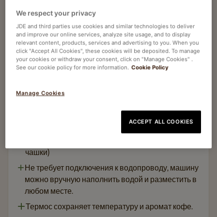
We respect your privacy
Автоматы для свежего заваривания и фильтрации
JDE and third parties use cookies and similar technologies to deliver
BRAVILOR ISO
and improve our online services, analyze site usage, and to display
relevant content, products, services and advertising to you. When you
Article no
65002486
click "Accept All Cookies", these cookies will be deposited. To manage
your cookies or withdraw your consent, click on "Manage Cookies" .
See our cookie policy for more information.
Cookie Policy
Термос ISO для сохранения идеальной
температуры кофе
Manage Cookies
Высококачественная нержавеющая сталь в
сочетании с черными акцентами придают
ACCEPT ALL COOKIES
машине современный внешний вид.
Пропускная способность в час 18 литров (144
чашки)
Не требует подключения к водопроводу, машину
можно вручную наполнить водой и разместить в
любом месте.
Термос сохраняет температуру и аромат кофе.