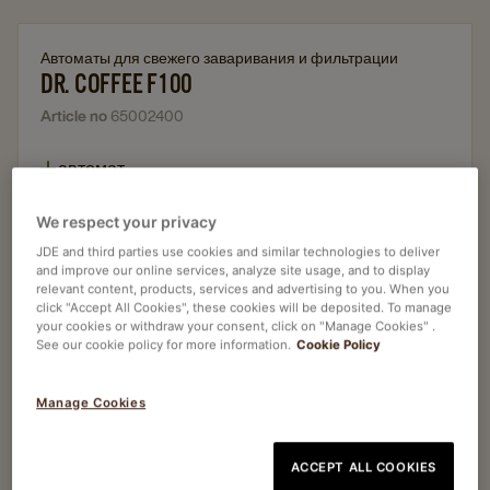
Автоматы для свежего заваривания и фильтрации
DR. COFFEE F100
Article no
65002400
автомат
сенсорный LCD экран
We respect your privacy
до 36 напитков в меню
JDE and third parties use cookies and similar technologies to deliver
до 100 чашек в день
and improve our online services, analyze site usage, and to display
relevant content, products, services and advertising to you. When you
зерновой и растворимый кофе
click "Accept All Cookies", these cookies will be deposited. To manage
your cookies or withdraw your consent, click on "Manage Cookies" .
See our cookie policy for more information.
Cookie Policy
Запросить коммерческое
Manage Cookies
предложение
ACCEPT ALL COOKIES
Запросить дополнительную информацию