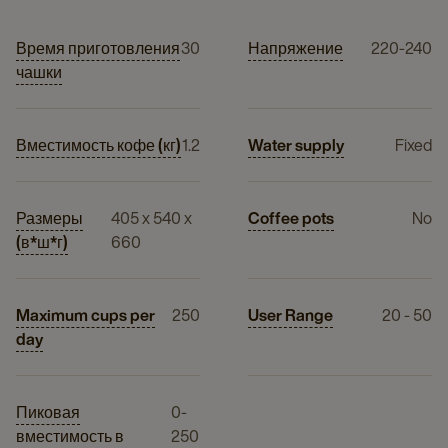
Время приготовления
30
Напряжение
220-240
чашки
Вместимость кофе (кг)
1.2
Water supply
Fixed
Размеры
405 x 540 x
Coffee pots
No
(в*ш*г)
660
Maximum cups per
250
User Range
20 - 50
day
Пиковая
0-
вместимость в
250