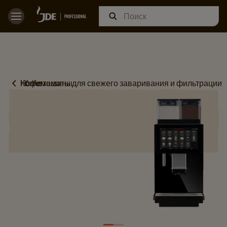
Home
Кофемашины
Автоматы для свежего заваривания и фильтрации