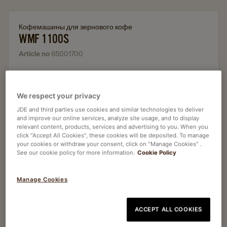
Кофемашины для зернового кофе
WMF 1100S
Article no
65001700
Суперавтомат
40 напитков в меню
We respect your privacy
До 80 чашек в сутки
JDE and third parties use cookies and similar technologies to deliver
and improve our online services, analyze site usage, and to display
На свежем молоке
relevant content, products, services and advertising to you. When you
click "Accept All Cookies", these cookies will be deposited. To manage
7‑дюймовый цветной сенсорный дисплей
your cookies or withdraw your consent, click on "Manage Cookies" .
See our cookie policy for more information.
Cookie Policy
Manage Cookies
Запросить коммерческое
предложение
ACCEPT ALL COOKIES
Запросить дополнительную информацию