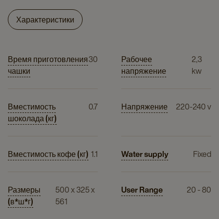
Характеристики
Время приготовления
30
Рабочее
2,3
чашки
напряжение
kw
Вместимость
0.7
Напряжение
220-240 v
шоколада (кг)
Вместимость кофе (кг)
1.1
Water supply
Fixed
Размеры
500 x 325 x
User Range
20 - 80
(в*ш*г)
561