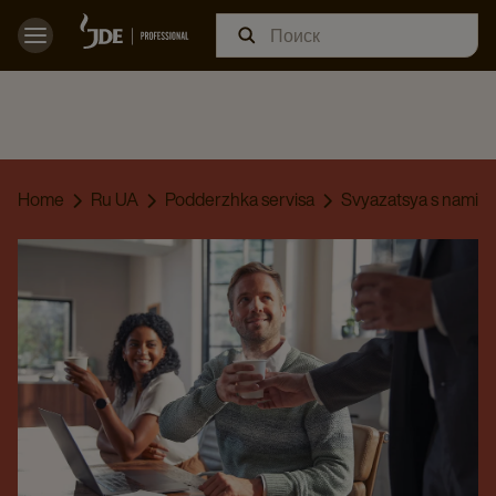
Home
Ru UA
Podderzhka servisa
Svyazatsya s nami