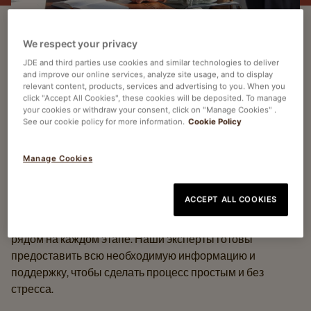
We respect your privacy
КАК МЫ МОЖЕМ
JDE and third parties use cookies and similar technologies to deliver
and improve our online services, analyze site usage, and to display
ПОМОЧЬ ВАМ
relevant content, products, services and advertising to you. When you
click "Accept All Cookies", these cookies will be deposited. To manage
НАСЛАЖДАТЬСЯ
your cookies or withdraw your consent, click on "Manage Cookies" .
See our cookie policy for more information.
Cookie Policy
КОФЕЙНЫМ ОПЫТОМ?
Manage Cookies
Найдите ответы на часто задаваемые вопросы или
свяжитесь с нашей командой для
ACCEPT ALL COOKIES
персонализированной помощи. Ищете ли вы быстрые
решения или индивидуальные рекомендации — мы
рядом на каждом этапе. Наши эксперты готовы
предоставить всю необходимую информацию и
поддержку, чтобы сделать процесс простым и без
стресса.