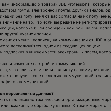
вам информацию о товарах JDE Professional, которые 
едством почты, электронной почты, других каналов, о
кации без получения от вас согласия на их получение.
 внимание на то, что если вы решите не регистрироват
икаций, которые были сообщены нам раньше при испо
и другой учетной записи.
омент отменить подписку на коммуникации от JDE в о
я этого воспользуйтесь одной из следующих опций:
 подписку» в нижней части электронных писем, котор
филь и измените настройки коммуникаций.
а то, что если вы отменили подписку на коммуникации
 можете получить еще несколько коммуникаций в завис
 графиков коммуникаций.
ши персональные данные?
мать надлежащие технические и организационные мер
 или незаконную обработку данных. К таким мерам отн